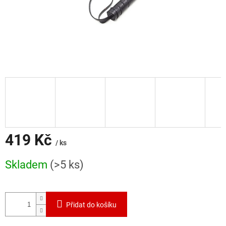
419 Kč
/ ks
Měrná
Skladem
(>5 ks)
cena:
Přidat do košíku