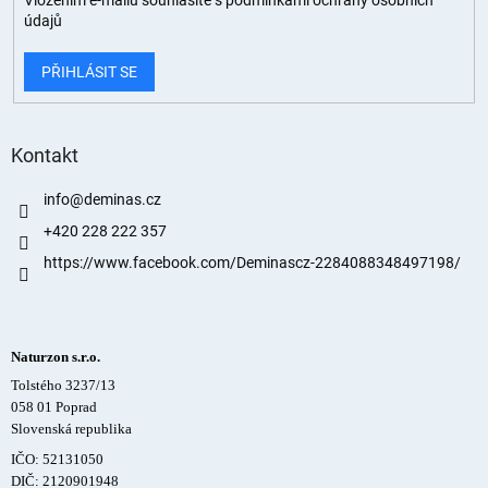
údajů
PŘIHLÁSIT SE
Kontakt
info
@
deminas.cz
+420 228 222 357
https://www.facebook.com/Deminascz-2284088348497198/
Naturzon s.r.o.
Tolstého 3237/13
058 01 Poprad
Slovenská republika
IČO: 52131050
DIČ: 2120901948