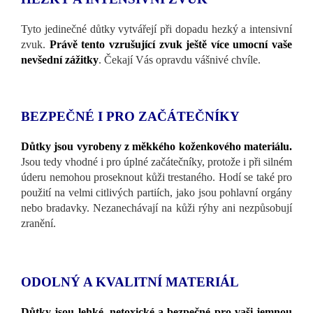
Tyto jedinečné důtky vytvářejí při dopadu hezký a intensivní
zvuk.
Právě tento vzrušující zvuk ještě více umocní vaše
nevšední zážitky
. Čekají Vás opravdu vášnivé chvíle.
BEZPEČNÉ I PRO ZAČÁTEČNÍKY
Důtky jsou vyrobeny z měkkého koženkového materiálu.
Jsou tedy vhodné i pro úplné začátečníky, protože i při silném
úderu nemohou proseknout kůži trestaného. Hodí se také pro
použití na velmi citlivých partiích, jako jsou pohlavní orgány
nebo bradavky. Nezanechávají na kůži rýhy ani nezpůsobují
zranění.
ODOLNÝ A KVALITNÍ MATERIÁL
Důtky jsou lehké, netoxické a bezpečné pro vaši jemnou