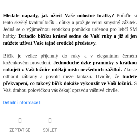
Hledáte nápady, jak oživit Vaše milostné hrátky?
Pořiďte si
tento skvělý kvalitní bičík - důtky a prožijte velmi smyslný zážitek.
Jedná se o výjimečnou erotickou pomůcku určenou pro lehčí SM
hrátky.
Držadlo bičíku krásně sedne do Vaší ruky a již si jen
můžete užívat Vaše tajné erotické představy.
Bičík je velice příjemný do ruky a v elegantním černém
koženkovém provedení.
Jednoduché úzké pramínky s krátkou
rukojetí z Vaší ložnice udělají místo nevšedních zážitků.
Zkuste
odhodit zábrany a povolit meze fantazii. Uvidíte, že
budete
překvapení, co takový bičík dokáže vykouzlit ve Vaší ložnici.
S
Vaši drahou polovičkou vás čekají opravdu vášnivé chvíle.
Detailní informace
ZEPTAT SE
SDÍLET