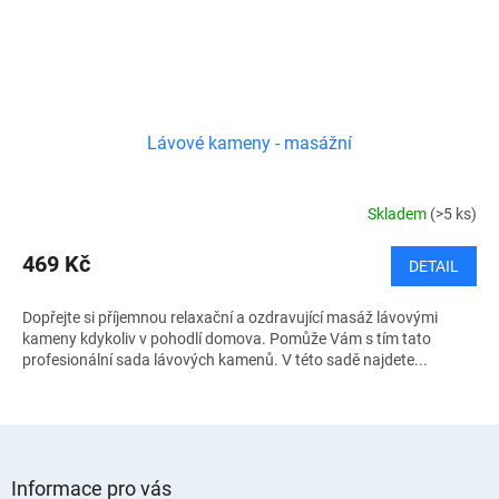
Lávové kameny - masážní
Skladem
(>5 ks)
469 Kč
DETAIL
Dopřejte si příjemnou relaxační a ozdravující masáž lávovými
kameny kdykoliv v pohodlí domova. Pomůže Vám s tím tato
profesionální sada lávových kamenů. V této sadě najdete...
Z
á
Informace pro vás