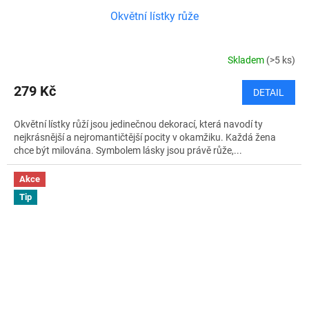
Okvětní lístky růže
Skladem
(>5 ks)
279 Kč
DETAIL
Okvětní lístky růží jsou jedinečnou dekorací, která navodí ty
nejkrásnější a nejromantičtější pocity v okamžiku. Každá žena
chce být milována. Symbolem lásky jsou právě růže,...
Akce
Tip