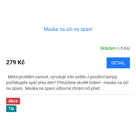
Maska na oči na spaní
Skladem
(>5 ks)
279 Kč
DETAIL
Máte problém usnout, vyrušuje Vás světlo z pouliční lampy,
potřebujete spát přes den? Přinášíme skvělé řešení - maska na očí
na spaní. Maska na spaní výborně chrání oči před...
Akce
Tip