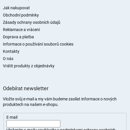
p
a
Jak nakupovat
t
Obchodní podmínky
í
Zásady ochrany osobních údajů
Reklamace a vrácení
Doprava a platba
Informace o používání souborů cookies
Kontakty
O nás
Vrátit produkty z objednávky
Odebírat newsletter
Vložte svůj e-mail a my vám budeme zasílat informace o nových
produktech na našem e-shopu.
E-mail
Vložením e-mailu souhlasíte s
podmínkami ochrany osobních