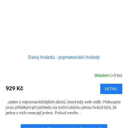
Daruj hvězdu - pojmenování hvězdy
Skladem
(>5 ks)
929 Kč
DETAIL
Jeden z nejromantičtějších dárků, které kdy svět viděl. Překvapte
svou přítelkyni při pohledu na noční oblohu plnou hvězd tým, že
jedna z nich nese její jméno. Pokud nevíte...