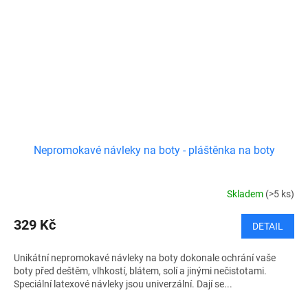
Nepromokavé návleky na boty - pláštěnka na boty
Skladem
(>5 ks)
329 Kč
DETAIL
Unikátní nepromokavé návleky na boty dokonale ochrání vaše
boty před deštěm, vlhkostí, blátem, solí a jinými nečistotami.
Speciální latexové návleky jsou univerzální. Dají se...