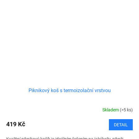
Piknikový koš s termoizolační vrstvou
Skladem
(>5 ks)
419 Kč
DETAIL
Kvalitní piknikový košík je ideálním řešením na jakýkoliv, piknik,