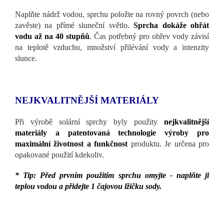
Naplňte nádrž vodou, sprchu položte na rovný povrch (nebo
zavěste) na přímé sluneční světlo.
Sprcha dokáže ohřát
vodu až na 40 stupňů
. Čas potřebný pro ohřev vody závisí
na teplotě vzduchu, množství přilévání vody a intenzity
slunce.
NEJKVALITNĚJŠÍ MATERIÁLY
Při výrobě solární sprchy byly použity
nejkvalitnější
materiály a patentovaná technologie výroby pro
maximální životnost a funkčnost
produktu. Je určena pro
opakované použití kdekoliv.
* Tip: Před prvním použitím sprchu omyjte - naplňte ji
teplou vodou a přidejte 1 čajovou lžičku sody.