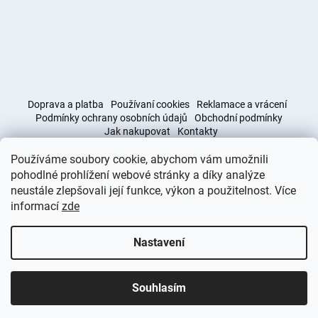
Doprava a platba
Používaní cookies
Reklamace a vrácení
Podmínky ochrany osobních údajů
Obchodní podmínky
Jak nakupovat
Kontakty
Používáme soubory cookie, abychom vám umožnili
Obchodní podmínky
Doprava a platba
pohodlné prohlížení webové stránky a díky analýze
neustále zlepšovali její funkce, výkon a použitelnost. Více
informací
zde
Vytvořil Shoptet
Nastavení
Copyright 2026
Deminas
. Všechna práva vyhrazena.
Upravit
nastavení cookies
Souhlasím