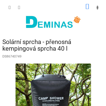
Přejít
NÁKUP
na
obsah
KOŠÍK
Solární sprcha - přenosná
kempingová sprcha 40 l
DS86740749