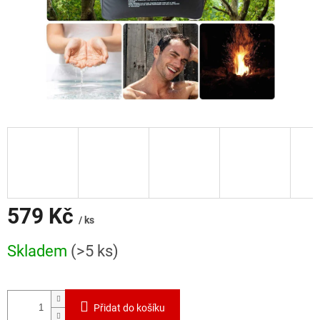
579 Kč
/ ks
Měrná
Skladem
(>5 ks)
cena:
Přidat do košíku