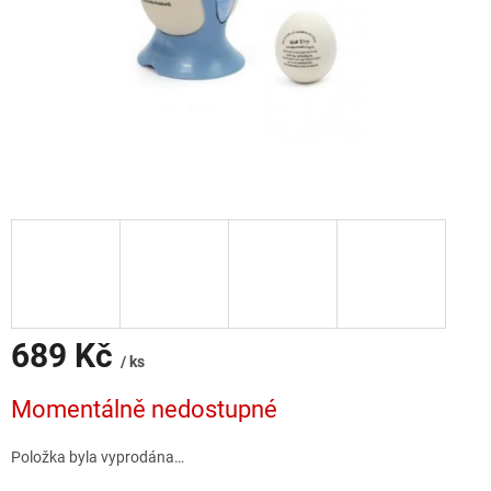
689 Kč
/ ks
Měrná
Momentálně nedostupné
cena:
Položka byla vyprodána…