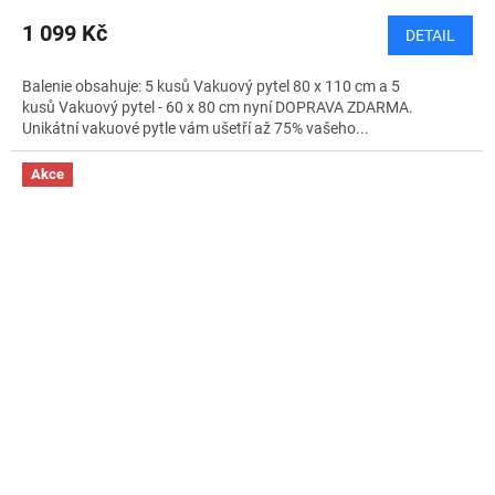
M
1 099 Kč
DETAIL
A
Balenie obsahuje: 5 kusů Vakuový pytel 80 x 110 cm a 5
kusů Vakuový pytel - 60 x 80 cm nyní DOPRAVA ZDARMA.
Unikátní vakuové pytle vám ušetří až 75% vašeho...
Akce