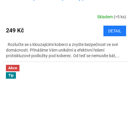
Skladem
(>5 ks)
249 Kč
DETAIL
Rozlučte se s klouzajícími koberci a zvyšte bezpečnost ve své
domácnosti. Přinášíme Vám unikátní a efektivní řešení
protiskluzové podložky pod koberec. Od teď se nemusíte bát,...
Akce
Tip