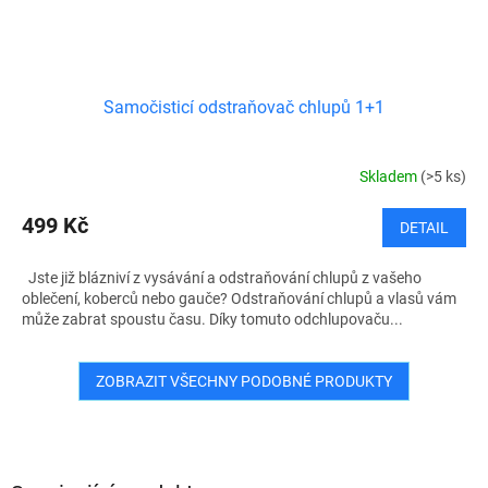
Samočisticí odstraňovač chlupů 1+1
Skladem
(>5 ks)
499 Kč
DETAIL
Jste již blázniví z vysávání a odstraňování chlupů z vašeho
oblečení, koberců nebo gauče? Odstraňování chlupů a vlasů vám
může zabrat spoustu času. Díky tomuto odchlupovaču...
ZOBRAZIT VŠECHNY PODOBNÉ PRODUKTY