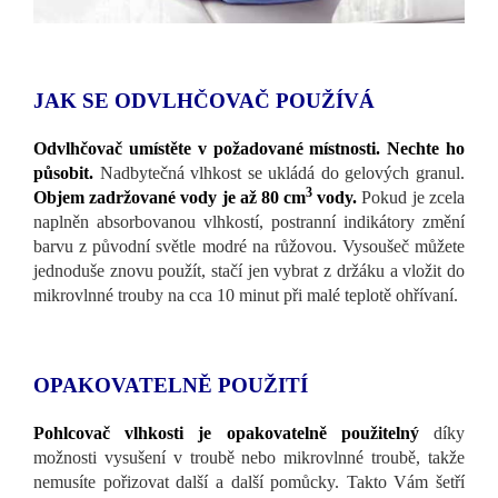
JAK SE ODVLHČOVAČ POUŽÍVÁ
Odvlhčovač umístěte v požadované místnosti. Nechte ho
působit.
Nadbytečná vlhkost se ukládá do gelových granul.
3
Objem zadržované vody je až 80 cm
vody.
Pokud je zcela
naplněn absorbovanou vlhkostí, postranní indikátory změní
barvu z původní světle modré na růžovou. Vysoušeč můžete
jednoduše znovu použít, stačí jen vybrat z držáku a vložit do
mikrovlnné trouby na cca 10 minut při malé teplotě ohřívaní.
OPAKOVATELNĚ POUŽITÍ
Pohlcovač vlhkosti je opakovatelně použitelný
díky
možnosti vysušení v troubě nebo mikrovlnné troubě, takže
nemusíte pořizovat další a další pomůcky. Takto Vám šetří