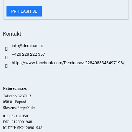
PŘIHLÁSIT SE
Kontakt
info
@
deminas.cz
+420 228 222 357
https://www.facebook.com/Deminascz-2284088348497198/
Naturzon s.r.o.
Tolstého 3237/13
058 01 Poprad
Slovenská republika
IČO: 52131050
DIČ: 2120901948
IČ DPH: SK2120901948