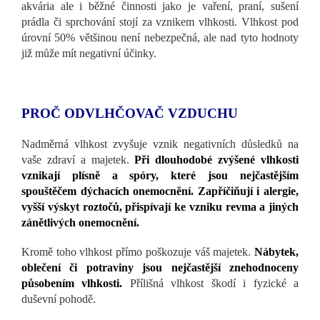
akvária ale i běžné činnosti jako je vaření, praní, sušení
prádla či sprchování stojí za vznikem vlhkosti. Vlhkost pod
úrovní 50% většinou není nebezpečná, ale nad tyto hodnoty
již může mít negativní účinky.
PROČ ODVLHČOVAČ VZDUCHU
Nadměrná vlhkost zvyšuje vznik negativních důsledků na
vaše zdraví a majetek.
Při dlouhodobé zvýšené vlhkosti
vznikají plísně a spóry, které jsou nejčastějším
spouštěčem dýchacích onemocnění. Zapříčiňují i alergie,
vyšší výskyt roztočů, přispívají ke vzniku revma a jiných
zánětlivých onemocnění.
Kromě toho vlhkost přímo poškozuje váš majetek.
Nábytek,
oblečení či potraviny jsou nejčastější znehodnoceny
působením vlhkosti.
Přílišná vlhkost škodí i fyzické a
duševní pohodě.