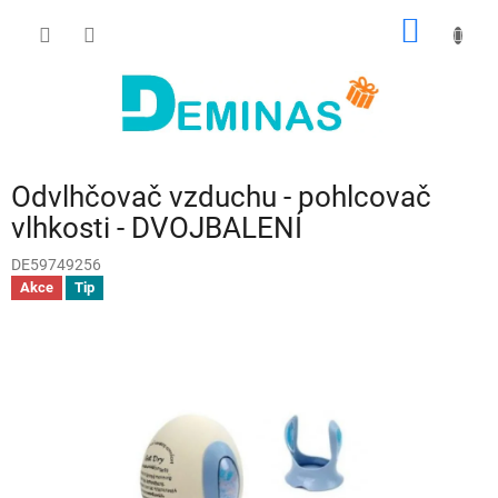
Přejít
NÁKUP
na
obsah
KOŠÍK
Odvlhčovač vzduchu - pohlcovač
vlhkosti - DVOJBALENÍ
DE59749256
Akce
Tip