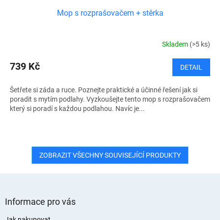
Mop s rozprašovačem + stěrka
Skladem
(>5 ks)
739 Kč
DETAIL
Šetřete si záda a ruce. Poznejte praktické a účinné řešení jak si
poradit s mytím podlahy. Vyzkoušejte tento mop s rozprašovačem
který si poradí s každou podlahou. Navíc je...
ZOBRAZIT VŠECHNY SOUVISEJÍCÍ PRODUKTY
Z
á
Informace pro vás
p
Jak nakupovat