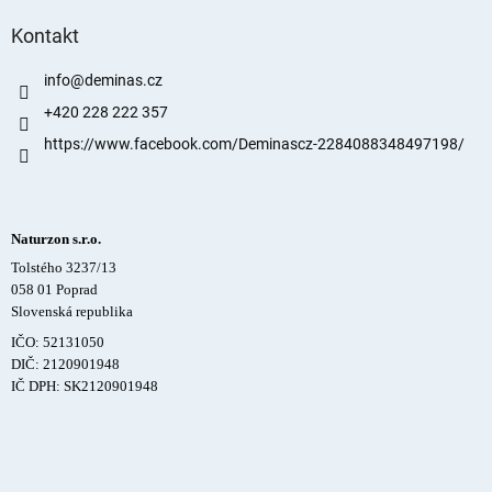
Kontakt
info
@
deminas.cz
+420 228 222 357
https://www.facebook.com/Deminascz-2284088348497198/
Naturzon s.r.o.
Tolstého 3237/13
058 01 Poprad
Slovenská republika
IČO: 52131050
DIČ: 2120901948
IČ DPH: SK2120901948