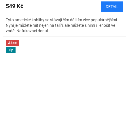
549 Kč
DETAIL
Tyto americké koblihy se stávají čím dál tím více populárnějšími.
Nyní je můžete mít nejen na talíři, ale můžete s nimi i lenošit ve
vodě. Nafukovací donut...
Akce
Tip