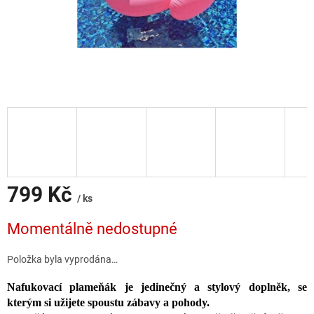
799 Kč
/ ks
Měrná
Momentálně nedostupné
cena:
Položka byla vyprodána…
Nafukovací plameňák je jedinečný a stylový doplněk, se
kterým si užijete spoustu zábavy a pohody.