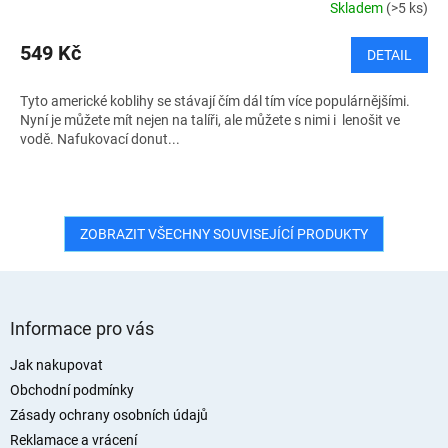
Skladem
(>5 ks)
549 Kč
DETAIL
Tyto americké koblihy se stávají čím dál tím více populárnějšími.
Nyní je můžete mít nejen na talíři, ale můžete s nimi i lenošit ve
vodě. Nafukovací donut...
ZOBRAZIT VŠECHNY SOUVISEJÍCÍ PRODUKTY
Z
á
Informace pro vás
p
a
Jak nakupovat
t
Obchodní podmínky
í
Zásady ochrany osobních údajů
Reklamace a vrácení