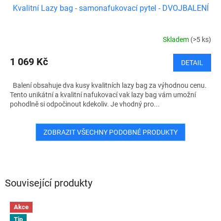
Kvalitní Lazy bag - samonafukovací pytel - DVOJBALENÍ
Skladem
(>5 ks)
1 069 Kč
DETAIL
Balení obsahuje dva kusy kvalitních lazy bag za výhodnou cenu.
Tento unikátní a kvalitní nafukovací vak lazy bag vám umožní
pohodlně si odpočinout kdekoliv. Je vhodný pro...
ZOBRAZIT VŠECHNY PODOBNÉ PRODUKTY
Související produkty
Akce
Tip