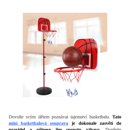
Dovolte svým dětem poznávat tajemství basketbalu.
Tato
mini basketbalová souprava
je dokonale zasvětí do
pravidel a přinese jim spoustu zábavy.
Dopřejte