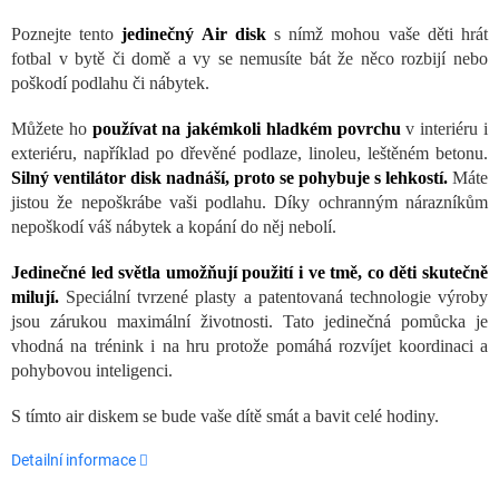
Poznejte tento
jedinečný Air disk
s nímž mohou vaše děti hrát
fotbal v bytě či domě a vy se nemusíte bát že něco rozbijí nebo
poškodí podlahu či nábytek.
Můžete ho
používat na jakémkoli hladkém povrchu
v interiéru i
exteriéru, například po dřevěné podlaze, linoleu, leštěném betonu.
Silný ventilátor disk nadnáší, proto se pohybuje s lehkostí.
Máte
jistou že nepoškrábe vaši podlahu. Díky ochranným nárazníkům
nepoškodí váš nábytek a kopání do něj nebolí.
Jedinečné led světla umožňují použití i ve tmě, co děti skutečně
milují.
Speciální tvrzené plasty a patentovaná technologie výroby
jsou zárukou maximální životnosti. Tato jedinečná pomůcka je
vhodná na trénink i na hru protože pomáhá rozvíjet koordinaci a
pohybovou inteligenci.
S tímto air diskem se bude vaše dítě smát a bavit celé hodiny.
Detailní informace