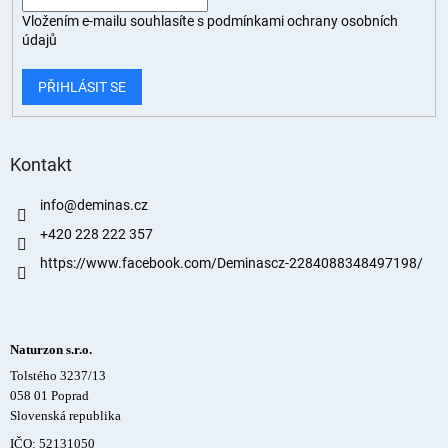
Vložením e-mailu souhlasíte s
podmínkami ochrany osobních
údajů
PŘIHLÁSIT SE
Kontakt
info
@
deminas.cz
+420 228 222 357
https://www.facebook.com/Deminascz-2284088348497198/
Naturzon s.r.o.
Tolstého 3237/13
058 01 Poprad
Slovenská republika
IČO: 52131050