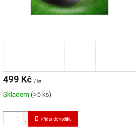
499 Kč
/ ks
Měrná
Skladem
(>5 ks)
cena:
Přidat do košíku