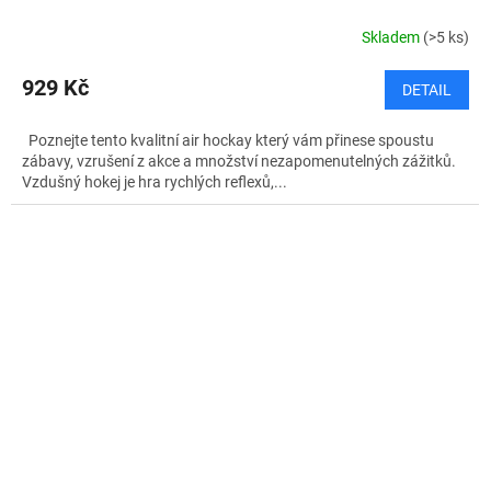
Skladem
(>5 ks)
929 Kč
DETAIL
Poznejte tento kvalitní air hockay který vám přinese spoustu
zábavy, vzrušení z akce a množství nezapomenutelných zážitků.
Vzdušný hokej je hra rychlých reflexů,...