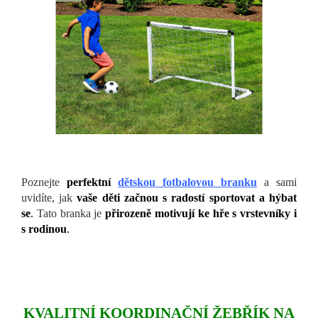
Poznejte
perfektní
dětskou fotbalovou branku
a sami
uvidíte, jak
vaše děti začnou s radostí sportovat a hýbat
se
.
Tato branka je
přirozeně motivují ke hře s vrstevníky i
s rodinou
.
KVALITNÍ KOORDINAČNÍ ŽEBŘÍK NA