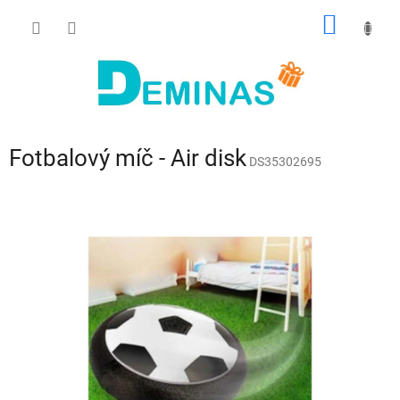
Přejít
NÁKUP
na
obsah
KOŠÍK
Fotbalový míč - Air disk
DS35302695