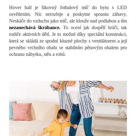
Hover ball je šikovný fotbalový míč do bytu s LED
osvětlením. Nic nerozbije a poskytne spoustu zábavy.
Neskáče do vzduchu jako míč, ale klouže nad podlahou a tím
nezanechává škrábance.
To ocení jak dospělí hráči, tak
rodiče aktivních dětí. Je to možné díky speciální konstrukci,
která se skládá ze spodní kluzné plochy s ventilátorem a její
pevného vrchního obalu se stabilním pěnovým obalem pro
ochranu nábytku, stěn a rohů.