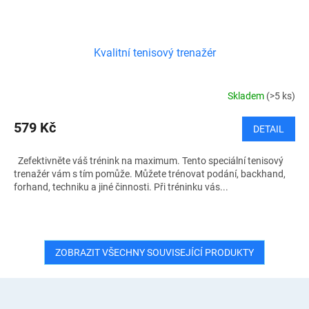
Kvalitní tenisový trenažér
Skladem
(>5 ks)
579 Kč
DETAIL
Zefektivněte váš trénink na maximum. Tento speciální tenisový
trenažér vám s tím pomůže. Můžete trénovat podání, backhand,
forhand, techniku a jiné činnosti. Při tréninku vás...
ZOBRAZIT VŠECHNY SOUVISEJÍCÍ PRODUKTY
Z