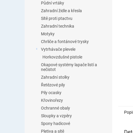
Půdní vrtáky
Zahradní židle a křesla
Sítě proti ptactvu
Zahradní technika
Motyky
Chrliče a fontánové trysky
Vytrhávače plevele
Horkovzdušné pistole
Okapové systémy lapače listí a
nečistot
Zahradní stolky
Řetězové pily
Pily ocasky
Křovinořezy
Ochranné obaly
Popi
Sloupky a vzpěry
Spony hadicové
Det
Pletiva a sítě