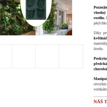
Poznejt
vhodný 
rostlin.
J
jakýchko
Díky prv
květiná
materiály
úrodu.
Poskytuj
předch
chorob
Manipul
otvorům
vertikáln
NÁŠ T