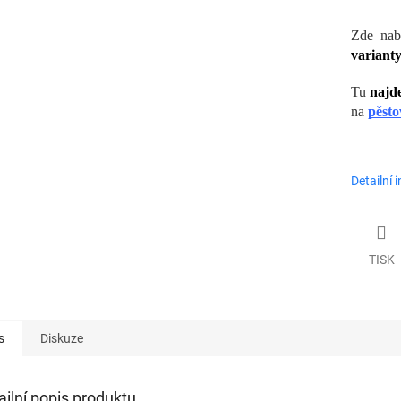
Zde nab
varianty
Tu
najd
na
pěsto
Detailní 
TISK
s
Diskuze
ailní popis produktu