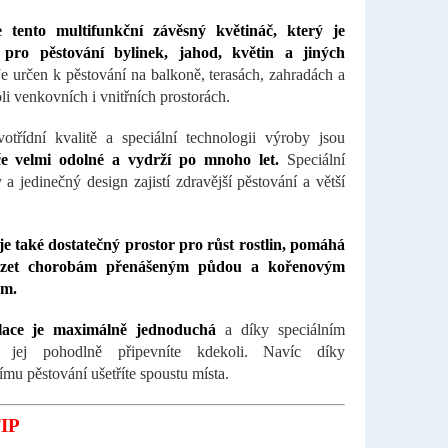
e tento multifunkční závěsný květináč, který je
pro pěstování bylinek, jahod, květin a jiných
e určen k pěstování na balkoně, terasách, zahradách a
li venkovních i vnitřních prostorách.
otřídní kvalitě a speciální technologii výroby jsou
če velmi odolné a vydrží po mnoho let.
Speciální
 a jedinečný design zajistí zdravější pěstování a větší
e také dostatečný prostor pro růst rostlin, pomáhá
ázet chorobám přenášeným půdou a kořenovým
ám.
ace je maximálně jednoduchá
a díky speciálním
 jej pohodlně připevníte kdekoli. Navíc díky
ímu pěstování ušetříte spoustu místa.
IP