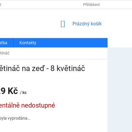
OSOBNÍCH ÚDAJŮ
REKLAMACE A VRÁCENÍ
Přihlášení
DOPRAVA A PLATBA
NÁKUPNÍ
Prázdný košík
KOŠÍK
atba
Kontakty
ětináč
ětináč na zeď - 8 květináč
29 Kč
/ ks
ntálně nedostupné
byla vyprodána…