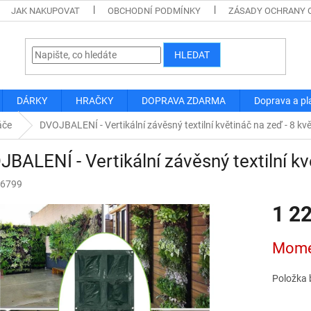
JAK NAKUPOVAT
OBCHODNÍ PODMÍNKY
ZÁSADY OCHRANY 
HLEDAT
DÁRKY
HRAČKY
DOPRAVA ZDARMA
Doprava a pl
áče
DVOJBALENÍ - Vertikální závěsný textilní květináč na zeď - 8 kv
BALENÍ - Vertikální závěsný textilní kv
6799
1 2
Měrná
Mome
cena:
Položka 