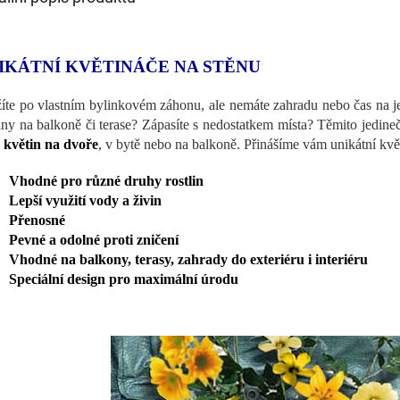
IKÁTNÍ KVĚTINÁČE NA STĚNU
íte po vlastním bylinkovém záhonu, ale nemáte zahradu nebo čas na je
liny na balkoně či terase? Zápasíte s nedostatkem místa? Těmito jedin
 květin na dvoře
, v bytě nebo na balkoně. Přinášíme vám unikátní květi
Vhodné pro různé druhy rostlin
Lepší využití vody a živin
Přenosné
Pevné a odolné proti zničení
Vhodné na balkony, terasy, zahrady do exteriéru i interiéru
Speciální design pro maximální úrodu