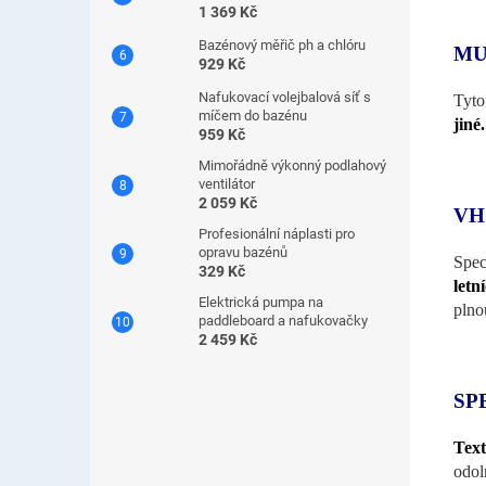
1 369 Kč
Bazénový měřič ph a chlóru
MU
929 Kč
Nafukovací volejbalová síť s
Tyto
míčem do bazénu
jiné.
959 Kč
Mimořádně výkonný podlahový
ventilátor
2 059 Kč
VH
Profesionální náplasti pro
opravu bazénů
Spec
329 Kč
letn
Elektrická pumpa na
plno
paddleboard a nafukovačky
2 459 Kč
SP
Text
odol