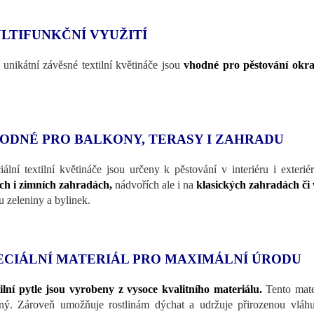
LTIFUNKČNÍ VYUŽITÍ
 unikátní závěsné textilní květináče jsou
vhodné pro pěstování okras
ODNÉ PRO BALKONY, TERASY I ZAHRADU
iální textilní květináče jsou určeny k pěstování v interiéru i exterié
ích i zimních zahradách,
nádvořích ale i na
klasických zahradách či 
u zeleniny a bylinek.
ECIÁLNÍ MATERIÁL PRO MAXIMÁLNÍ ÚRODU
ilní pytle jsou vyrobeny z vysoce kvalitního materiálu.
Tento mater
ný. Zároveň umožňuje rostlinám dýchat a udržuje přirozenou vláhu