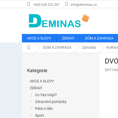
Přejít
+420 228 222 357
info@deminas.cz
na
obsah
AKCE A SLEVY
ZDRAVÍ
DŮM A ZAHRADA
Domů
DŮM A ZAHRADA
Zahrada
Květin
P
DVOJ
o
Přeskočit
s
Kategorie
DA7143
kategorie
t
r
AKCE A SLEVY
a
ZDRAVÍ
n
Co Vás trápí?
n
í
Zdravotní pomůcky
p
Péče o tělo
a
Sport