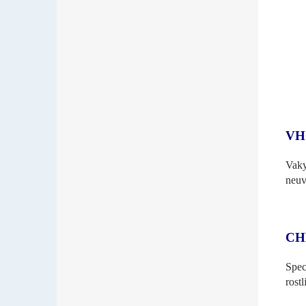
VH
Vaky
neuv
CH
Spec
rost