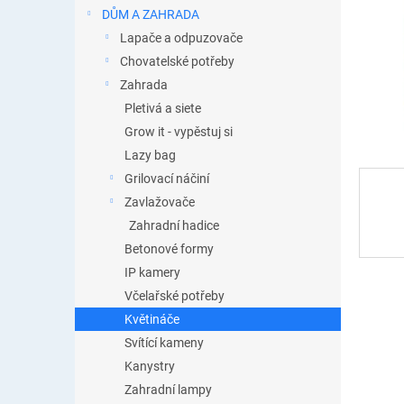
n
DŮM A ZAHRADA
e
Lapače a odpuzovače
l
Chovatelské potřeby
Zahrada
Pletivá a siete
Grow it - vypěstuj si
Lazy bag
Grilovací náčiní
Zavlažovače
Zahradní hadice
Betonové formy
IP kamery
Včelařské potřeby
Květináče
Svítící kameny
Kanystry
Zahradní lampy