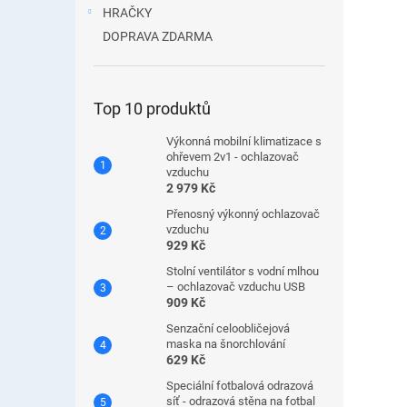
HRAČKY
DOPRAVA ZDARMA
Top 10 produktů
Výkonná mobilní klimatizace s
ohřevem 2v1 - ochlazovač
vzduchu
2 979 Kč
Přenosný výkonný ochlazovač
vzduchu
929 Kč
Stolní ventilátor s vodní mlhou
– ochlazovač vzduchu USB
909 Kč
Senzační celoobličejová
maska ​​na šnorchlování
629 Kč
Speciální fotbalová odrazová
síť - odrazová stěna na fotbal