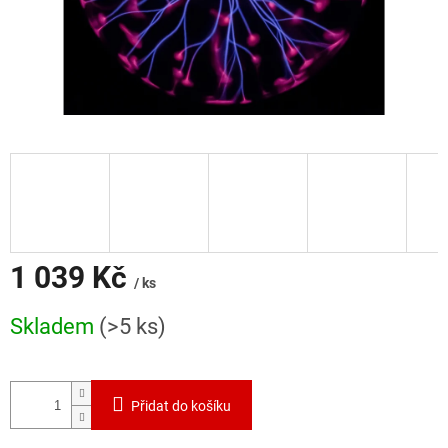
1 039 Kč
/ ks
Měrná
Skladem
(>5 ks)
cena:
Přidat do košíku