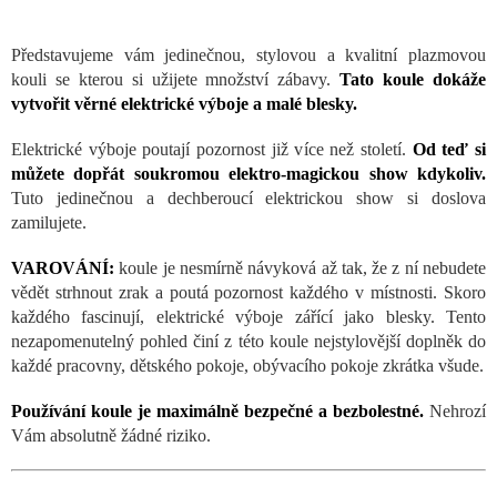
Představujeme vám jedinečnou, stylovou a kvalitní plazmovou
kouli se kterou si užijete množství zábavy.
Tato koule dokáže
vytvořit věrné elektrické výboje a malé blesky.
Elektrické výboje poutají pozornost již více než století.
Od teď si
můžete dopřát soukromou elektro-magickou show kdykoliv.
Tuto jedinečnou a dechberoucí elektrickou show si doslova
zamilujete.
VAROVÁNÍ:
koule je nesmírně návyková až tak, že z ní nebudete
vědět strhnout zrak a poutá pozornost každého v místnosti. Skoro
každého fascinují, elektrické výboje zářící jako blesky. Tento
nezapomenutelný pohled činí z této koule nejstylovější doplněk do
každé pracovny, dětského pokoje, obývacího pokoje zkrátka všude.
Používání koule je maximálně bezpečné a bezbolestné.
Nehrozí
Vám absolutně žádné riziko.