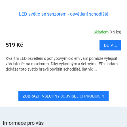
LED světlo se senzorem - osvětlení schodiště
Skladem
(>5 ks)
519 Kč
DETAIL
Kvalitní LED osvětlení s pohybovým čidlem vám pomůže vylepšit
váš interiér na maximum. Díky výkonným a šetrným LED diodám
dokáže toto světlo hravě osvětlit schodiště, šatník,...
ZOBRAZIT VŠECHNY SOUVISEJÍCÍ PRODUKTY
Z
á
Informace pro vás