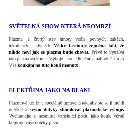
SVĚTELNÁ SHOW KTERÁ NEOMRZÍ
Plazma je čtvrtý stav hmoty vedle pevných látkách,
tekutinách a plynech.
Vědce fascinuje zejména fakt, že
nikdo neví jak se plazma bude chovat.
Právě to využívá
tato plazmová koule. Výboje jsou jedinečné a náhodné. Proto
Vás
koukání na tuto kouli neomrzí.
ELEKTŘINA JAKO NA DLANI
Plazmová koule je speciálně upravená tak, aby ste se jí mohli
dotýkat a
svými dotyky stimulovat plazmatické výboje.
Vychutnejte si nesmírně vzrušující pocit, jako koule věrně
kopíruje vaše doteky prstů.