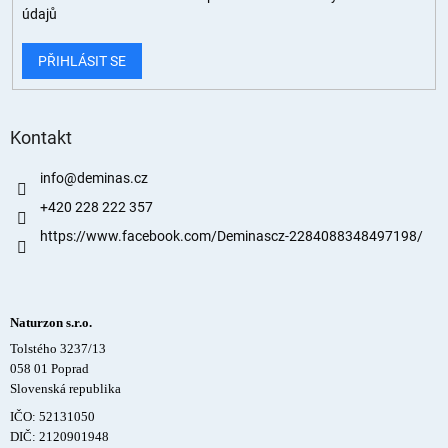
údajů
PŘIHLÁSIT SE
Kontakt
info
@
deminas.cz
+420 228 222 357
https://www.facebook.com/Deminascz-2284088348497198/
Naturzon s.r.o.
Tolstého 3237/13
058 01 Poprad
Slovenská republika
IČO: 52131050
DIČ: 2120901948